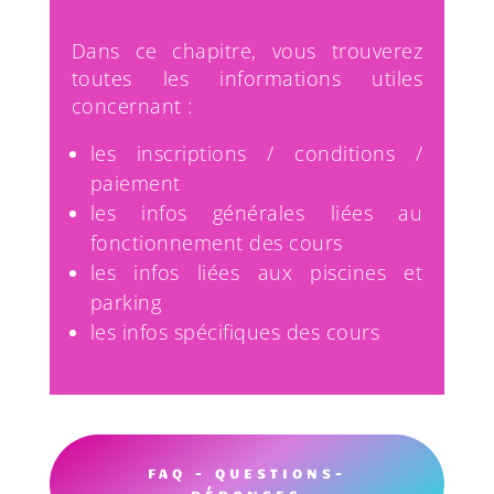
Dans ce chapitre, vous trouverez
toutes les informations utiles
concernant :
les inscriptions / conditions /
paiement
les infos générales liées au
fonctionnement des cours
les infos liées aux piscines et
parking
les infos spécifiques des cours
FAQ - QUESTIONS-