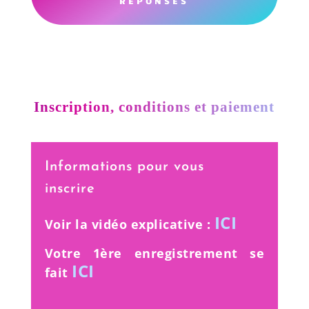
RÉPONSES
Inscription, conditions et paiement
Informations pour vous
inscrire
ICI
Voir la vidéo explicative :
Votre 1ère enregistrement se
ICI
fait